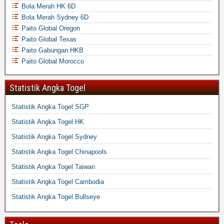
Bola Merah HK 6D
Bola Merah Sydney 6D
Paito Global Oregon
Paito Global Texas
Paito Gabungan HKB
Paito Global Morocco
Statistik Angka Togel
Statistik Angka Togel SGP
Statistik Angka Togel HK
Statistik Angka Togel Sydney
Statistik Angka Togel Chinapools
Statistik Angka Togel Taiwan
Statistik Angka Togel Cambodia
Statistik Angka Togel Bullseye