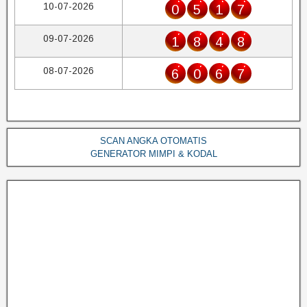
10-07-2026
0
5
1
7
09-07-2026
1
8
4
8
08-07-2026
6
0
6
7
SCAN ANGKA OTOMATIS
GENERATOR MIMPI & KODAL