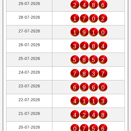
29-07-2026
2
4
8
6
28-07-2026
1
7
0
2
27-07-2026
1
9
1
0
26-07-2026
3
4
8
4
25-07-2026
5
8
5
2
24-07-2026
7
8
3
7
23-07-2026
6
9
6
0
22-07-2026
4
1
1
3
21-07-2026
4
2
4
8
20-07-2026
0
7
5
6