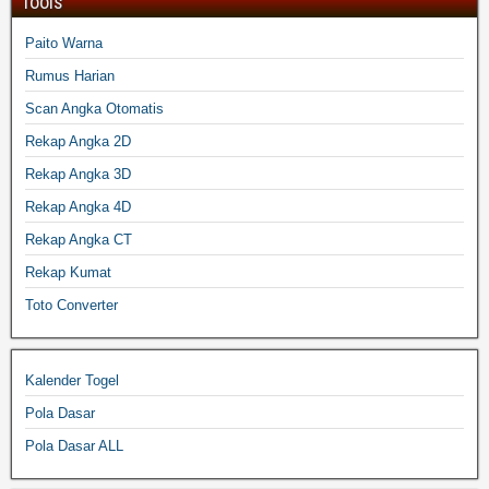
Tools
Paito Warna
Rumus Harian
Scan Angka Otomatis
Rekap Angka 2D
Rekap Angka 3D
Rekap Angka 4D
Rekap Angka CT
Rekap Kumat
Toto Converter
Kalender Togel
Pola Dasar
Pola Dasar ALL