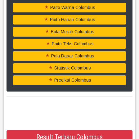
Paito Warna Colombus
Paito Harian Colombus
Bola Merah Colombus
Paito Teks Colombus
Pola Dasar Colombus
Statistik Colombus
Prediksi Colombus
Result Terbaru Colombus