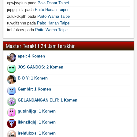
opwjsypiuh
pada
Pola Dasar Taipei
jupgujhlfz
pada
Paito Harian Taipei
zulukdxpfh
pada
Paito Warna Taipei
tuwglfznhn
pada
Paito Harian Taipei
irehfulxxs
pada
Paito Warna Taipei
Master Teraktif 24 Jam terakhir
apel: 4 Komen
JOS GANDOS: 2 Komen
B O Y: 1 Komen
Gambir: 1 Komen
GELANDANGAN ELIT: 1 Komen
gutdnlijqr: 1 Komen
ikknzllqhj: 1 Komen
irehfulxxs: 1 Komen