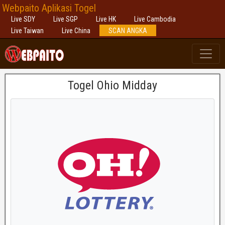
Webpaito Aplikasi Togel
Live SDY
Live SGP
Live HK
Live Cambodia
Live Taiwan
Live China
SCAN ANGKA
Togel Ohio Midday