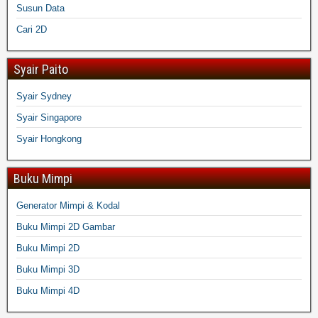
Susun Data
Cari 2D
Syair Paito
Syair Sydney
Syair Singapore
Syair Hongkong
Buku Mimpi
Generator Mimpi & Kodal
Buku Mimpi 2D Gambar
Buku Mimpi 2D
Buku Mimpi 3D
Buku Mimpi 4D