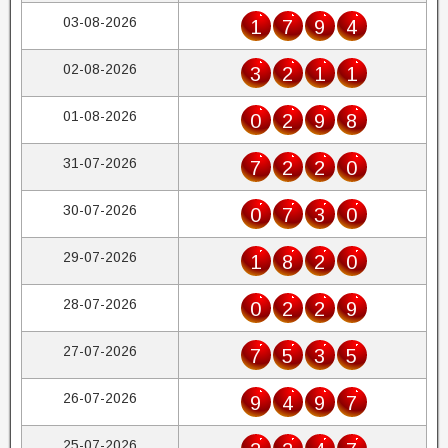
03-08-2026
1
7
9
4
02-08-2026
3
2
1
1
01-08-2026
0
2
9
8
31-07-2026
7
2
2
0
30-07-2026
0
7
3
0
29-07-2026
1
8
2
0
28-07-2026
0
2
2
9
27-07-2026
7
5
3
5
26-07-2026
9
4
9
7
25-07-2026